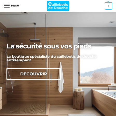
MENU
1
La sécurité sous vos pieds
La boutique spécialiste du caillebotis de douche
antidérapant
DÉCOUVRIR