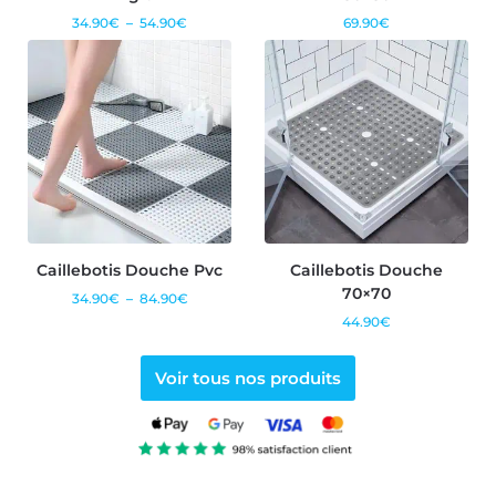
34.90
€
–
54.90
€
69.90
€
Caillebotis Douche Pvc
Caillebotis Douche
70×70
34.90
€
–
84.90
€
44.90
€
Voir tous nos produits